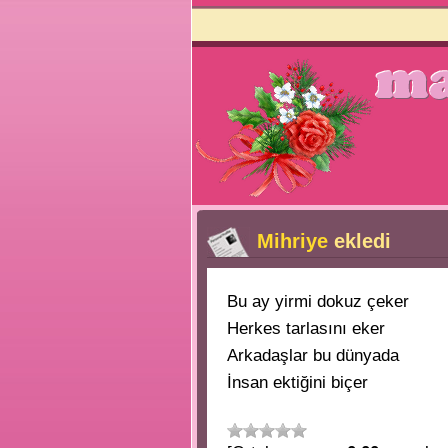
Mihriye
ekledi
Bu ay yirmi dokuz çeker
Herkes tarlasını eker
Arkadaşlar bu dünyada
İnsan ektiğini biçer