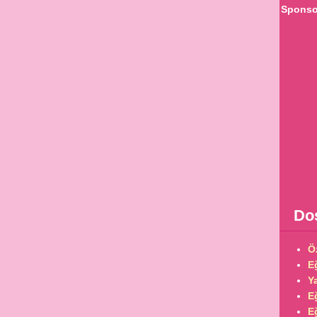
Sponsor
Dos
Ö
Eğ
Ya
E
E