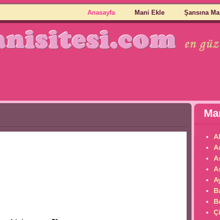
Anasayfa
Mani Ekle
Şansına Ma
Man
A
A
A
A
Ay
B
B
Çi