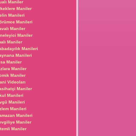
ualı Maniler
rkeklere Maniler
elin Manileri
örümce Manileri
avalı Maniler
ğneleyici Maniler
malı Maniler
abadayılık Manileri
aynana Manileri
ısa Maniler
ızlara Maniler
omik Maniler
ani Videoları
asihatçi Maniler
kul Manileri
vgü Manileri
zlem Manileri
amazan Manileri
evgiliye Maniler
itemli Maniler