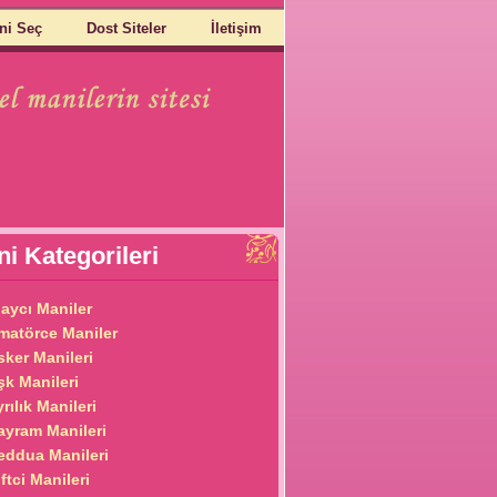
ni Seç
Dost Siteler
İletişim
i Kategorileri
laycı Maniler
matörce Maniler
sker Manileri
şk Manileri
rılık Manileri
ayram Manileri
eddua Manileri
ftci Manileri