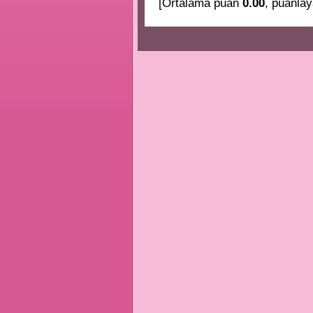
[Ortalama puan
0.00
, puanlay