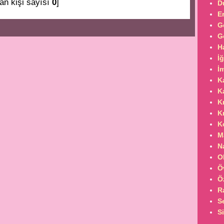
an kişi sayısı
0
]
D
E
G
G
H
İ
İ
K
K
K
K
K
M
N
O
Ö
Ö
R
S
S