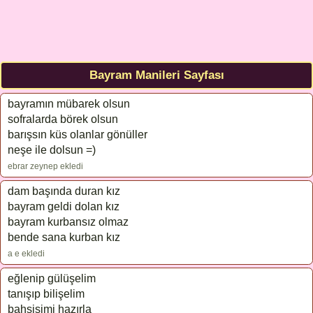
Bayram Manileri Sayfası
bayramın mübarek olsun
sofralarda börek olsun
barışsın küs olanlar gönüller
neşe ile dolsun =)
ebrar zeynep ekledi
dam başında duran kız
bayram geldi dolan kız
bayram kurbansız olmaz
bende sana kurban kız
a e ekledi
eğlenip gülüşelim
tanışıp bilişelim
bahşişimi hazırla