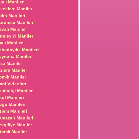
ualı Maniler
rkeklere Maniler
elin Manileri
örümce Manileri
avalı Maniler
ğneleyici Maniler
malı Maniler
abadayılık Manileri
aynana Manileri
ısa Maniler
ızlara Maniler
omik Maniler
ani Videoları
asihatçi Maniler
kul Manileri
vgü Manileri
zlem Manileri
amazan Manileri
evgiliye Maniler
itemli Maniler