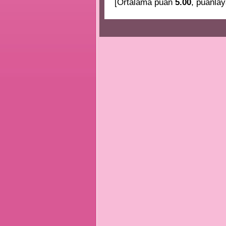
[Ortalama puan
5.00
, puanlay