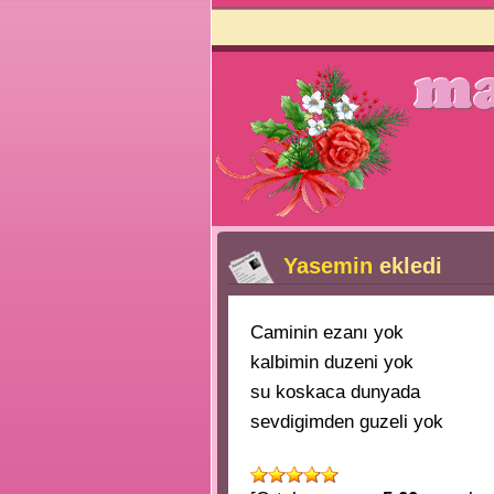
Yasemin
ekledi
Caminin ezanı yok
kalbimin duzeni yok
su koskaca dunyada
sevdigimden guzeli yok