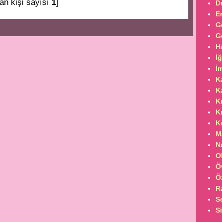
an kişi sayısı
1
]
D
E
G
G
H
İ
İ
K
K
K
K
K
M
N
O
Ö
Ö
R
S
S