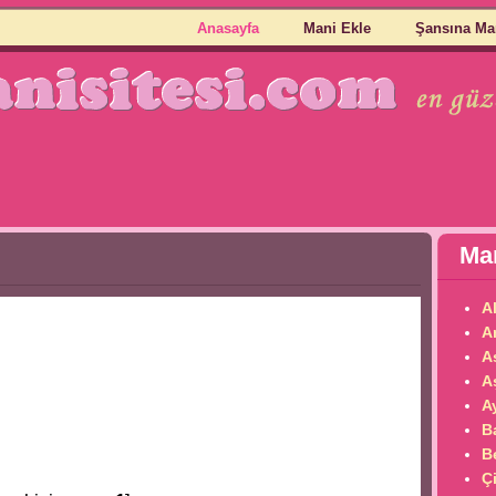
Anasayfa
Mani Ekle
Şansına Ma
Man
A
A
A
A
Ay
B
B
Çi