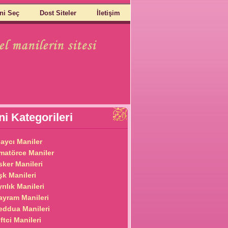
ni Seç
Dost Siteler
İletişim
i Kategorileri
laycı Maniler
matörce Maniler
sker Manileri
şk Manileri
rılık Manileri
ayram Manileri
eddua Manileri
ftci Manileri