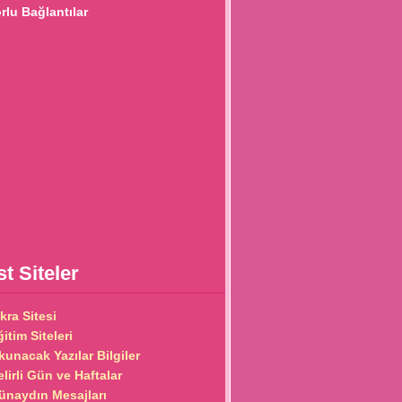
lu Bağlantılar
t Siteler
kra Sitesi
itim Siteleri
kunacak Yazılar Bilgiler
lirli Gün ve Haftalar
ünaydın Mesajları