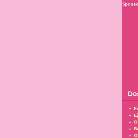
Sponsor
Dos
Fı
Eğ
O
Be
G