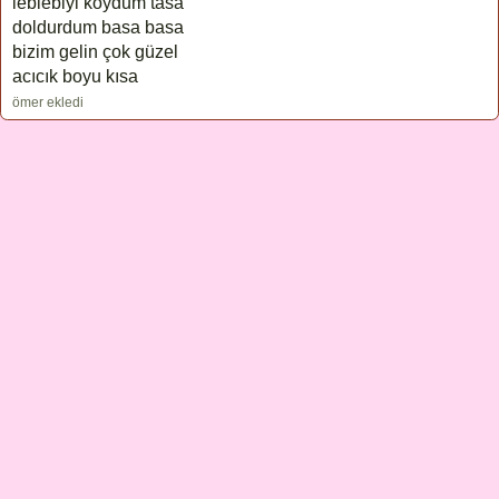
leblebiyi koydum tasa
doldurdum basa basa
bizim gelin çok güzel
acıcık boyu kısa
ömer ekledi