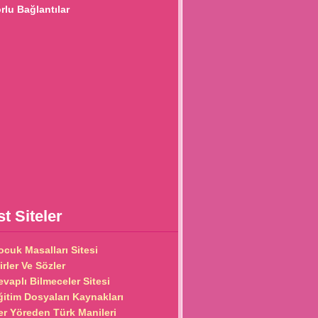
lu Bağlantılar
t Siteler
ocuk Masalları Sitesi
irler Ve Sözler
evaplı Bilmeceler Sitesi
ğitim Dosyaları Kaynakları
er Yöreden Türk Manileri