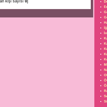
an kişi sayısı
0
]
D
E
G
G
H
İ
İ
K
K
K
K
K
M
N
O
Ö
Ö
R
S
S