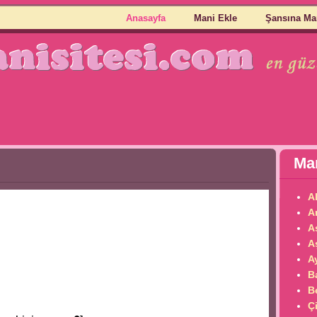
Anasayfa
Mani Ekle
Şansına Ma
Man
A
A
A
A
Ay
B
B
Çi