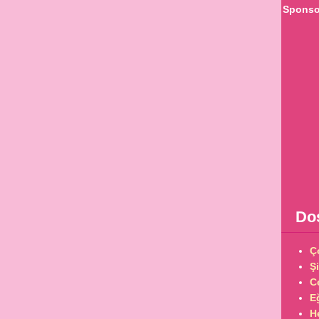
Sponsor
Dos
Ç
Şi
C
E
H