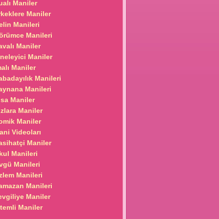
ualı Maniler
rkeklere Maniler
elin Manileri
örümce Manileri
avalı Maniler
ğneleyici Maniler
malı Maniler
abadayılık Manileri
aynana Manileri
ısa Maniler
ızlara Maniler
omik Maniler
ani Videoları
asihatçi Maniler
kul Manileri
vgü Manileri
zlem Manileri
amazan Manileri
evgiliye Maniler
itemli Maniler