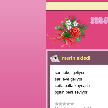
merin
ekledi
sari taksi geliyor
sari eve geliyor
catla patla kaynana
oğlun beni seviyor