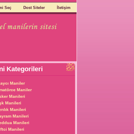
ni Seç
Dost Siteler
İletişim
i Kategorileri
laycı Maniler
matörce Maniler
sker Manileri
şk Manileri
rılık Manileri
ayram Manileri
eddua Manileri
ftci Manileri