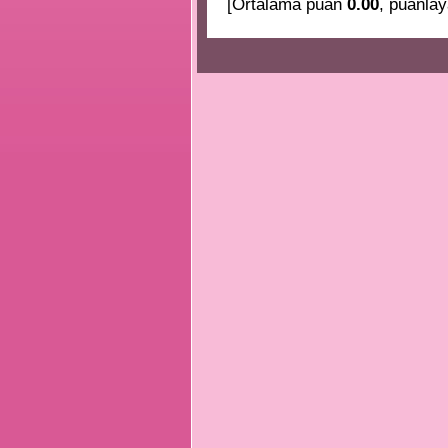
[Ortalama puan
0.00
, puanlay