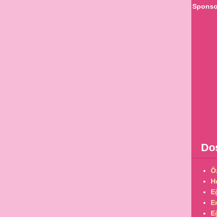
Sponsor
Dos
Ö
H
E
E
Eğ