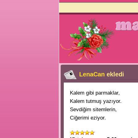
LenaCan
ekledi
Kalem gibi parmaklar,
Kalem tutmuş yazıyor.
Sevdiğim sitemlerin,
Ciğerimi eziyor.