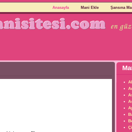
Anasayfa
Mani Ekle
Şansına Ma
Man
A
A
A
A
Ay
B
B
Çi