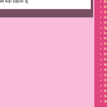
an kişi sayısı
1
]
D
E
G
G
H
İ
İ
K
K
K
K
K
M
N
O
Ö
Ö
R
S
S