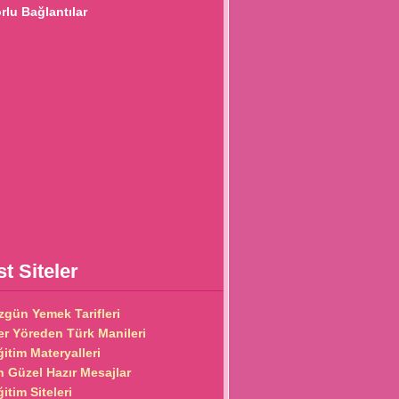
lu Bağlantılar
t Siteler
zgün Yemek Tarifleri
er Yöreden Türk Manileri
ğitim Materyalleri
n Güzel Hazır Mesajlar
itim Siteleri