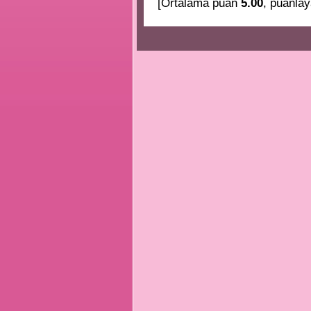
[Ortalama puan
5.00
, puanlay