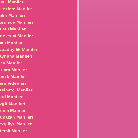
ualı Maniler
rkeklere Maniler
elin Manileri
örümce Manileri
avalı Maniler
ğneleyici Maniler
malı Maniler
abadayılık Manileri
aynana Manileri
ısa Maniler
ızlara Maniler
omik Maniler
ani Videoları
asihatçi Maniler
kul Manileri
vgü Manileri
zlem Manileri
amazan Manileri
evgiliye Maniler
itemli Maniler