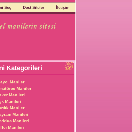
ni Seç
Dost Siteler
İletişim
i Kategorileri
laycı Maniler
matörce Maniler
sker Manileri
şk Manileri
rılık Manileri
ayram Manileri
eddua Manileri
ftci Manileri